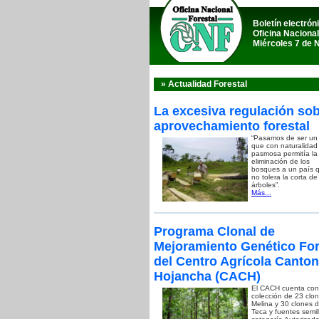
Boletín electrón
Oficina Nacional
Miércoles 7 de 
» Actualidad Forestal
La excesiva regulación sob
aprovechamiento forestal
“Pasamos de ser un
que con naturalidad
pasmosa permitía la
eliminación de los
bosques a un país 
no tolera la corta de
árboles”.
Más...
Programa Clonal de
Mejoramiento Genético For
del Centro Agrícola Canton
Hojancha (CACH)
El CACH cuenta con
colección de 23 clo
Melina y 30 clones 
Teca y fuentes semil