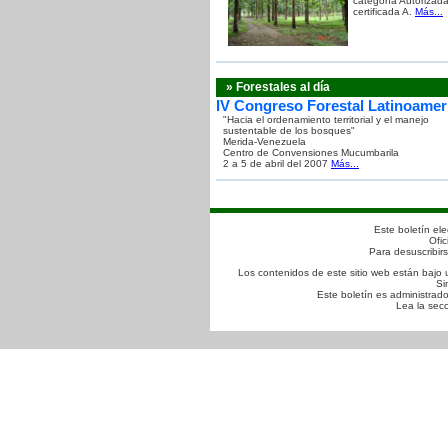
categoría Autorizada
certificada A.
Más...
» Forestales al día
IV Congreso Forestal Latinoamer
"Hacia el ordenamiento territorial y el manejo
sustentable de los bosques"
Merida-Venezuela
Centro de Convensiones Mucumbarila
2 a 5 de abril del 2007
Más...
Este boletín ele
Ofic
Para desuscribir
Los contenidos de este sitio web están baj
Si
Este boletín es administrad
Lea la sec