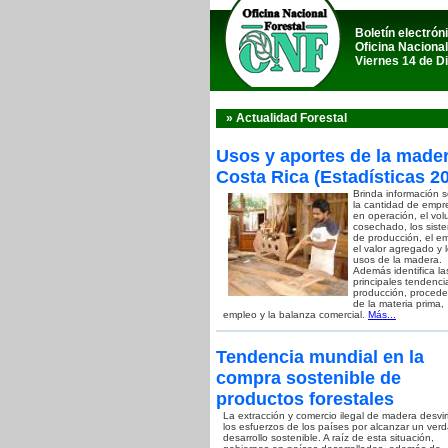
Boletín electrón
Oficina Nacional
Viernes 14 de D
» Actualidad Forestal
Usos y aportes de la made
Costa Rica (Estadísticas 2
Brinda información 
la cantidad de empr
en operación, el vo
cosechado, los sist
de producción, el e
el valor agregado y 
usos de la madera.
Además identifica la
principales tendenci
producción, procede
de la materia prima,
empleo y la balanza comercial.
Más...
Tendencia mundial en la
compra sostenible de
productos forestales
La extracción y comercio ilegal de madera desvi
los esfuerzos de los países por alcanzar un ver
desarrollo sostenible. A raíz de esta situación,