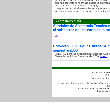
gobiernos en países desarrollados, además de
algunas organizaciones y asociaciones empresar
están creando mecanismos para apoyar a
compradores en el abastecimiento de productos
forestales provenientes de fuentes sostenibles.
» Forestales al día
Servicios de Asistencia Técnica d
al subsector de Industria de la m
Más...
Proyecto FODEPAL: Cursos prim
semestre 2008
FODEPAL abre las postulaciones para los Curso
Distancia del Primer Semestre de 2008.
Más...
Este boletín ele
Ofic
Para desuscribir
Los contenidos de este sitio web están baj
Si
Este boletín es administrad
Lea la sec