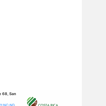
e 68, San
 BY-NC-ND
.