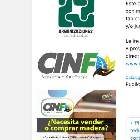
Este 
con m
table
y/o ju
Le in
y pro
direc
www.m
Catalo
Publi
Nav
Pl
de
red
cor