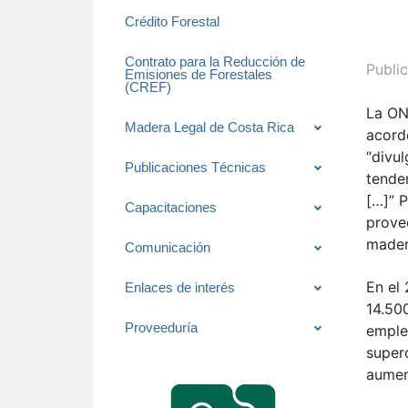
Crédito Forestal
Contrato para la Reducción de
Publi
Emisiones de Forestales
(CREF)
La
ON
Madera Legal de Costa Rica
acorde
“divul
Publicaciones Técnicas
tende
[…]” 
Capacitaciones
provee
mader
Comunicación
En el
Enlaces de interés
14.50
Proveeduría
emple
super
aumen