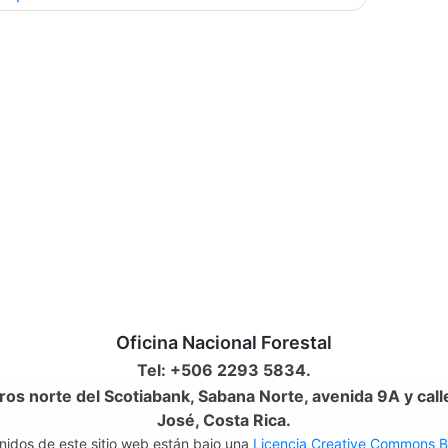
radas
Oficina Nacional Forestal
Tel: +506 2293 5834.
os norte del Scotiabank, Sabana Norte, avenida 9A y call
José, Costa Rica.
nidos de este sitio web están bajo una
Licencia Creative Commons