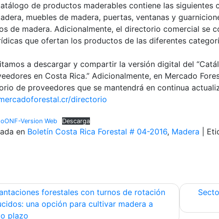
catálogo de productos maderables contiene las siguientes c
adera, muebles de madera, puertas, ventanas y guarniciones
ros de madera. Adicionalmente, el directorio comercial se 
rídicas que ofertan los productos de las diferentes categorí
vitamos a descargar y compartir la versión digital del “Ca
veedores en Costa Rica.” Adicionalmente, en Mercado Forest
torio de proveedores que se mantendrá en continua actuali
ercadoforestal.cr/directorio
goONF-Version Web
Descarga
cada en
Boletín Costa Rica Forestal # 04-2016
,
Madera
|
Et
egación
antaciones forestales con turnos de rotación
Secto
ucidos: una opción para cultivar madera a
to plazo