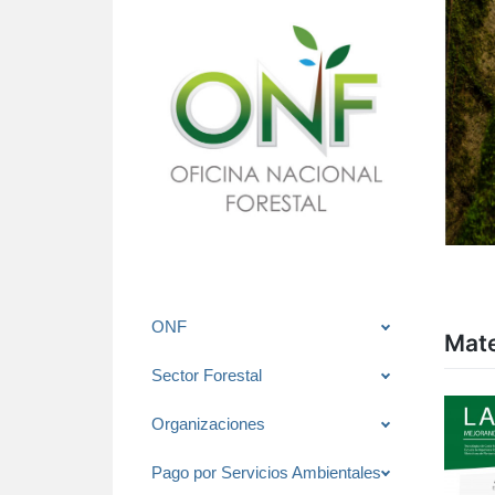
Saltar
ONF
Mate
al
contenido
Sector Forestal
Organizaciones
Pago por Servicios Ambientales