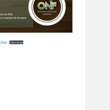
_Baja
Descarga