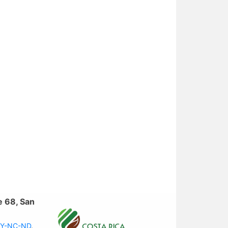
e 68, San
 BY-NC-ND
.