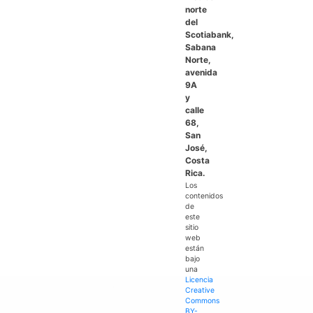
norte
del
Scotiabank,
Sabana
Norte,
avenida
9A
y
calle
68,
San
José,
Costa
Rica.
Los
contenidos
de
este
sitio
web
están
bajo
una
Licencia
Creative
Commons
BY-