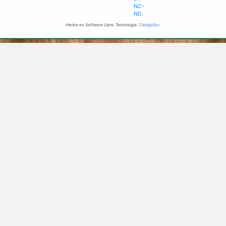
NC-
ND
.
Hecho en Software Libre. Tecnología:
CódigoSur
.