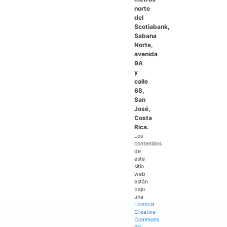
norte
del
Scotiabank,
Sabana
Norte,
avenida
9A
y
calle
68,
San
José,
Costa
Rica.
Los
contenidos
de
este
sitio
web
están
bajo
una
Licencia
Creative
Commons