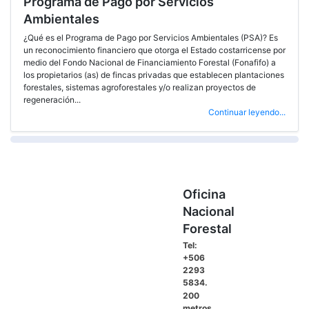
Programa de Pago por Servicios
Ambientales
¿Qué es el Programa de Pago por Servicios Ambientales (PSA)? Es
un reconocimiento financiero que otorga el Estado costarricense por
medio del Fondo Nacional de Financiamiento Forestal (Fonafifo) a
los propietarios (as) de fincas privadas que establecen plantaciones
forestales, sistemas agroforestales y/o realizan proyectos de
regeneración...
Continuar leyendo...
Oficina
Nacional
Forestal
Tel:
+506
2293
5834.
200
metros