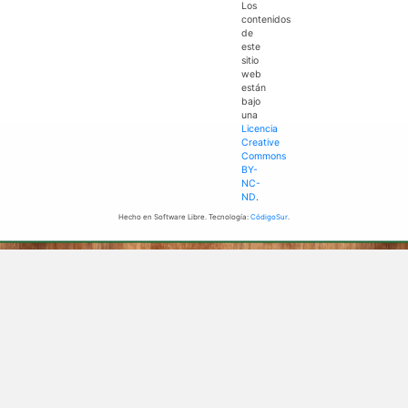
Los
contenidos
de
este
sitio
web
están
bajo
una
Licencia
Creative
Commons
BY-
NC-
ND
.
Hecho en Software Libre. Tecnología:
CódigoSur
.