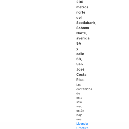
200
metros
norte
del
Scotiabank,
Sabana
Norte,
avenida
9A
y
calle
68,
San
José,
Costa
Rica.
Los
contenidos
de
este
sitio
web
están
bajo
una
Licencia
Creative