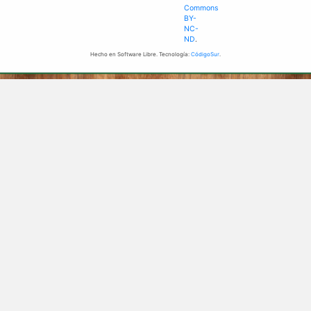
Commons
BY-
NC-
ND
.
Hecho en Software Libre. Tecnología:
CódigoSur
.