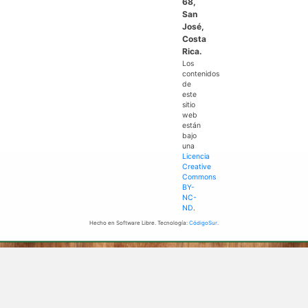
68,
San
José,
Costa
Rica.
Los
contenidos
de
este
sitio
web
están
bajo
una
Licencia
Creative
Commons
BY-
NC-
ND
.
Hecho en Software Libre. Tecnología:
CódigoSur
.