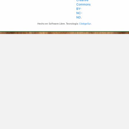
Creative
Commons
BY-
NC-
ND
.
Hecho en Software Libre. Tecnología:
CódigoSur
.