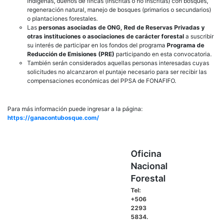
indígenas, dueños de fincas (inscritas o no inscritas) con bosques,
regeneración natural, manejo de bosques (primarios o secundarios)
o plantaciones forestales.
Las
personas asociadas de ONG, Red de Reservas Privadas y
otras instituciones o asociaciones de carácter forestal
a suscribir
su interés de participar en los fondos del programa
Programa de
Reducción de Emisiones (PRE)
participando en esta convocatoria.
También serán considerados aquellas personas interesadas cuyas
solicitudes no alcanzaron el puntaje necesario para ser recibir las
compensaciones económicas del PPSA de FONAFIFO.
Para más información puede ingresar a la página:
https://ganacontubosque.com/
Oficina
Nacional
Forestal
Tel:
+506
2293
5834.