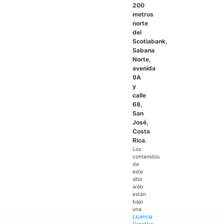
200
metros
norte
del
Scotiabank,
Sabana
Norte,
avenida
9A
y
calle
68,
San
José,
Costa
Rica.
Los
contenidos
de
este
sitio
web
están
bajo
una
Licencia