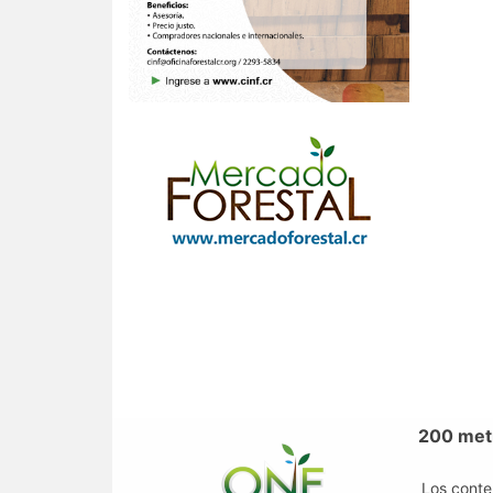
200 metr
Los conte