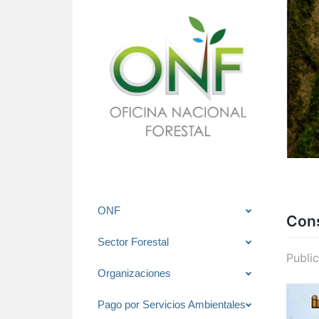
Saltar
ONF
Cons
al
contenido
Sector Forestal
Publi
Organizaciones
Pago por Servicios Ambientales