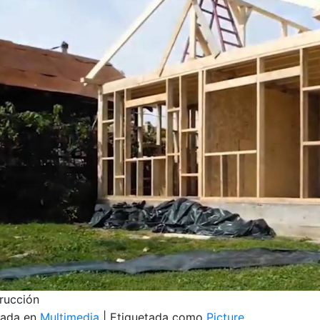
rucción
cada en
Multimedia
|
Etiquetada como
Picture