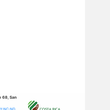
e 68, San
 BY-NC-ND
.