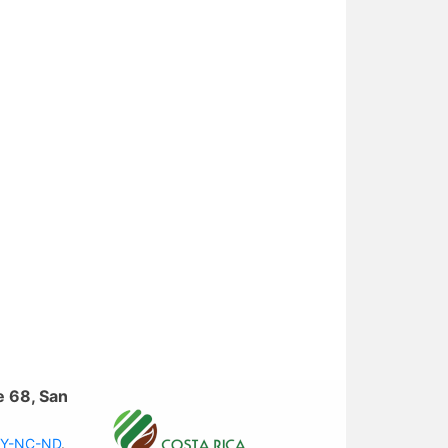
e 68, San
 BY-NC-ND
.