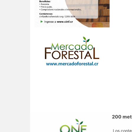
200 metr
Los conte