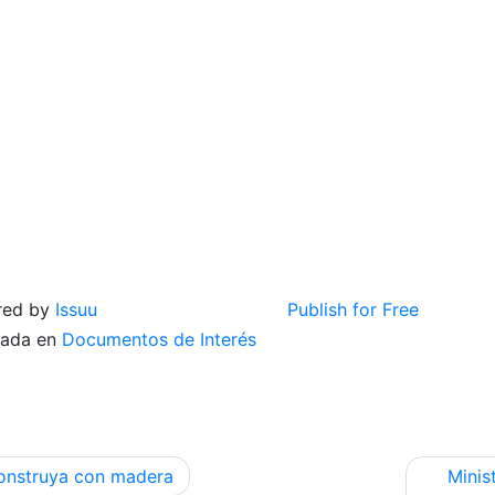
red by
Issuu
Publish for Free
cada en
Documentos de Interés
egación
onstruya con madera
Minis