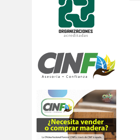
de
ent