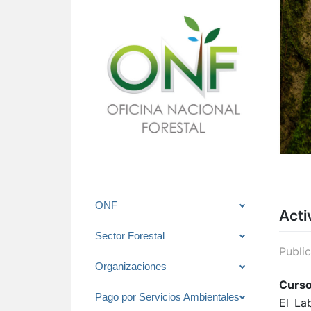
Saltar
ONF
Acti
al
contenido
Sector Forestal
Publi
Organizaciones
Curso
Pago por Servicios Ambientales
El La