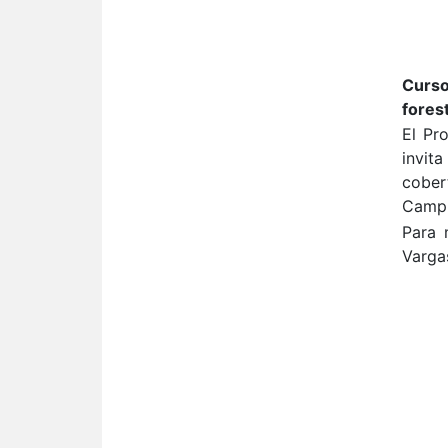
Curso
forest
El Pr
invit
cober
Campu
Para 
Varga