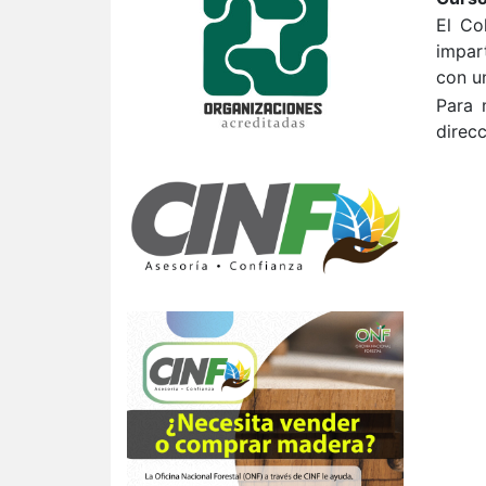
El Co
impart
con u
Para 
direc