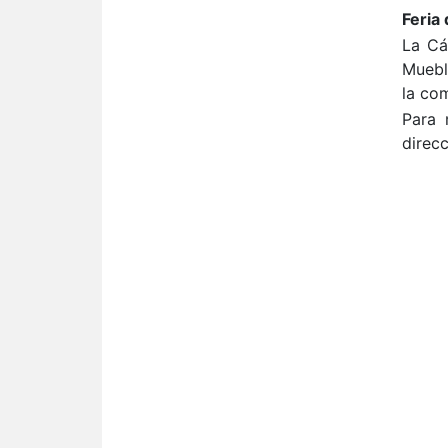
Feria
La Cá
Mueble
la co
Para 
direc