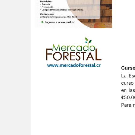
Curso
La Es
curso 
en la
¢50.0
Para 