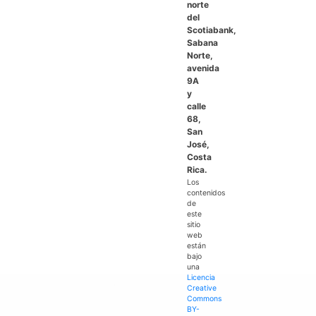
norte
del
Scotiabank,
Sabana
Norte,
avenida
9A
y
calle
68,
San
José,
Costa
Rica.
Los
contenidos
de
este
sitio
web
están
bajo
una
Licencia
Creative
Commons
BY-