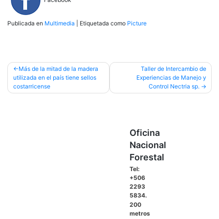
Publicada en
Multimedia
|
Etiquetada como
Picture
Navegación
Más de la mitad de la madera
Taller de Intercambio de
utilizada en el país tiene sellos
Experiencias de Manejo y
de
costarricense
Control Nectria sp.
entradas
Oficina
Nacional
Forestal
Tel:
+506
2293
5834.
200
metros