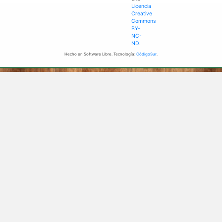
Licencia
Creative
Commons
BY-
NC-
ND
.
Hecho en Software Libre. Tecnología:
CódigoSur
.