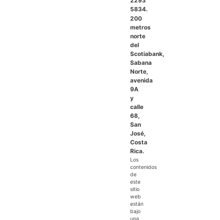
2293
5834.
200
metros
norte
del
Scotiabank,
Sabana
Norte,
avenida
9A
y
calle
68,
San
José,
Costa
Rica.
Los
contenidos
de
este
sitio
web
están
bajo
una