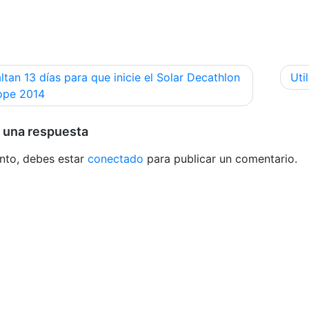
egación
ltan 13 días para que inicie el Solar Decathlon
Uti
ope 2014
radas
 una respuesta
ento, debes estar
conectado
para publicar un comentario.