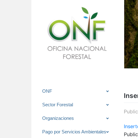
Saltar
ONF
Inse
al
contenido
Sector Forestal
Publi
Organizaciones
Insert
Pago por Servicios Ambientales
Publi