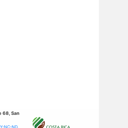
e 68, San
 BY-NC-ND
.