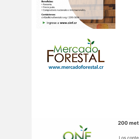
200 metr
Los conte