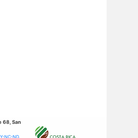
e 68, San
 BY-NC-ND
.