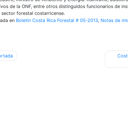
ivos de la
ONF
, entre otros distinguidos funcionarios de in
 sector forestal costarricense.
cada en
Boletín Costa Rica Forestal # 05-2013
,
Notas de in
egación
ortada
Cost
radas