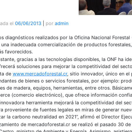
cada el
06/06/2013
|
por
admin
os diagnósticos realizados por la Oficina Nacional Forestal 
e una inadecuada comercialización de productos forestales,
ás favorecidos.
tante, gracias a las tecnologías disponibles, la
ONF
ha ide
recerá soluciones para mejorar la competitividad del sector
ata de
www.mercadoforestal.cr
, sitio innovador, único en el
dantes de bienes o servicios forestales, por ejemplo: prod
es de madera, equipos, herramientas, entre otros. Básicam
rce (comercio electrónico), que ofrece información confiab
 innovadora herramienta mejorará la competitividad del sec
a proveniente de fuentes legales en miras de generar nuev
ar la carbono neutralidad en 2021”, afirmó el Director Ejec
nzamiento de mercadoforestal.cr se realizó el pasado 30 de
Castro, ministro de Ambiente y Energía. Asimismo, asistiero