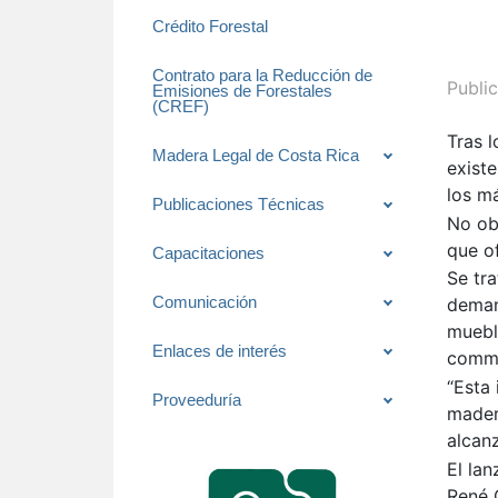
Crédito Forestal
Contrato para la Reducción de
Publi
Emisiones de Forestales
(CREF)
Tras l
Madera Legal de Costa Rica
exist
los m
Publicaciones Técnicas
No obs
que of
Capacitaciones
Se tr
Comunicación
deman
muebl
Enlaces de interés
comme
“Esta
Proveeduría
mader
alcanz
El la
René 