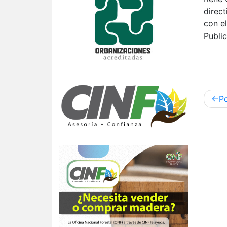
direct
con el
Publi
Nav
P
de
ent