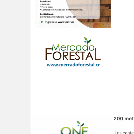
200 metr
Los conte