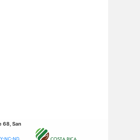
e 68, San
 BY-NC-ND
.