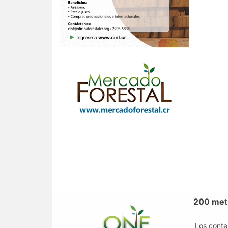
200 metr
Los conte