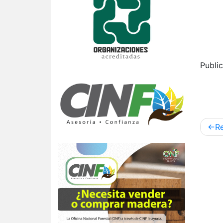
Publi
Nav
Re
de
ent