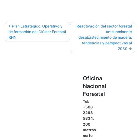
Navegación
Plan Estratégico, Operativo y
Reactivación del sector forestal
de formación del Clúster Forestal
ante inminente
de
RHN
desabastecimiento de madera:
entradas
tendencias y perspectivas al
2030
Oficina
Nacional
Forestal
Tel:
+506
2293
5834.
200
metros
norte