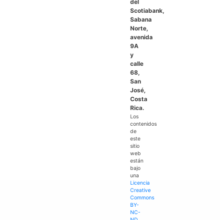
del
Scotiabank,
Sabana
Norte,
avenida
9A
y
calle
68,
San
José,
Costa
Rica.
Los
contenidos
de
este
sitio
web
están
bajo
una
Licencia
Creative
Commons
BY-
NC-
ND
.