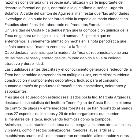
razón es considerada una especie naturalizada y parte importante del
desarrollo forestal del país, contrario a lo que afirma el señor Lutgardo
Bolaños, Alcalde del cantón de Aguirre al manifestar que “las autoridades
investigan quien pudo haber introducido la especie de modo clandestino”
Estudios científicos del Laboratorio de Productos Forestales de la
Universidad de Costa Rica demuestran que la composición química de la
Teca no genera un riesgo a la salud humana. Es por ello que no
entendemos la vehemente afirmación hecha en la nota periodística que
señala como una “madera venenosa” a la Teca!
Cabe destacar, además, que la madera de Teca es reconocida como una
de las más valiosas y apetecidas del mundo debido a su alta calidad,
atractivo y durabilidad.
Las cualidades antes descritas y el conocimiento generado alrededor de la
Teca han permitido aprovecharla en múltiples usos, entre ellos: mueblería,
construcción y componentes decorativos. Incluso para el consumo
humano a través de productos farmacéuticos, cosméticos, colorantes y
saborizantes.
Y es que de acuerdo con estudios realizados por la Ing. Marcela Arguedas,
destacada especialista del Instituto Tecnológico de Costa Rica, en el tema
de control de plagas y enfermedades forestales, se han reportado al menos
unas 27 especies de insectos y 29 de microorganismos que pueden
alimentarse de la teca, incluyendo hormigas como la zompopa.
Asimismo, las plantaciones de teca dan albergue a muchos otros animales
y plantas, como insectos polinizadores, roedores, aves, ardillas y
muchísimos grupos más que encuentran protección, alimentación y otras