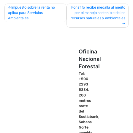
Navegación
Impuesto sobre la renta no
Fonafifo recibe medalla al mérito
aplica para Servicios
por el manejo sostenible de los
de
Ambientales
recursos naturales y ambientales
entradas
Oficina
Nacional
Forestal
Tel:
+506
2293
5834.
200
metros
norte
del
Scotiabank,
Sabana
Norte,
avenida