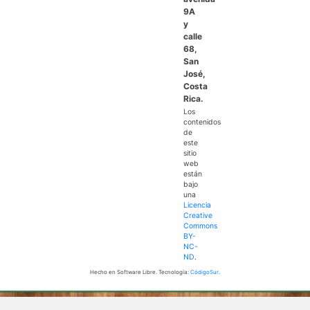
9A
y
calle
68,
San
José,
Costa
Rica.
Los
contenidos
de
este
sitio
web
están
bajo
una
Licencia
Creative
Commons
BY-
NC-
ND
.
Hecho en Software Libre. Tecnología:
CódigoSur
.