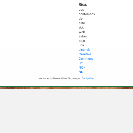
Rica.
Los
contenidos
de
este
sitio
web
están
bajo
una
Licencia
Creative
Commons
BY-
NC-
ND
.
Hecho en Software Libre. Tecnología:
CódigoSur
.