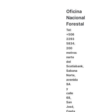
Oficina
Nacional
Forestal
Tel:
+506
2293
5834.
200
metros
norte
del
Scotiabank,
Sabana
Norte,
avenida
9A
y
calle
68,
San
José,
Costa