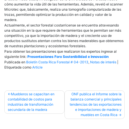
cómo aumentar la vida útil de las herramientas. Además, reveló el scanner
Microtec que, básicamente, realiza una tomografía computarizada de las
trozas, permitiendo optimizar la producción en calidad y valor de la
madera.
Actualmente, el sector forestal costarricense se encuentra atravesando
una situación en la que requiere de herramientas que le permitan ser más
competitivo, ya que la importación de madera y el creciente uso de
productos sustitutos atentan contra los bienes maderables que obtenemos
de nuestras plantaciones y ecosistemas forestales.
Para obtener las presentaciones que realizaron los expertos ingrese al
siguiente link:
Presentaciones Foro Sostenibilidad e Innovación
Publicada en
Boletín Costa Rica Forestal # 04-2013
,
Notas de interés
|
Etiquetada como
Article
Navegación
Muebleros se capacitan en
ONF publica el Informe sobre la
contabilidad de costos para
balanza comercial y principales
de
industrias de transformación
tendencias de las exportaciones
entradas
secundaria de la madera
e importaciones de madera y
muebles en Costa Rica