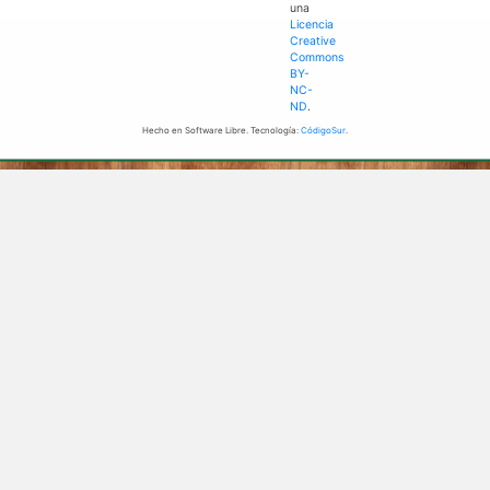
una
Licencia
Creative
Commons
BY-
NC-
ND
.
Hecho en Software Libre. Tecnología:
CódigoSur
.