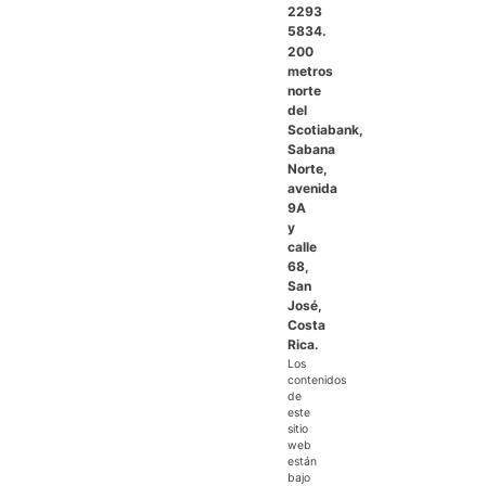
2293
5834.
200
metros
norte
del
Scotiabank,
Sabana
Norte,
avenida
9A
y
calle
68,
San
José,
Costa
Rica.
Los
contenidos
de
este
sitio
web
están
bajo