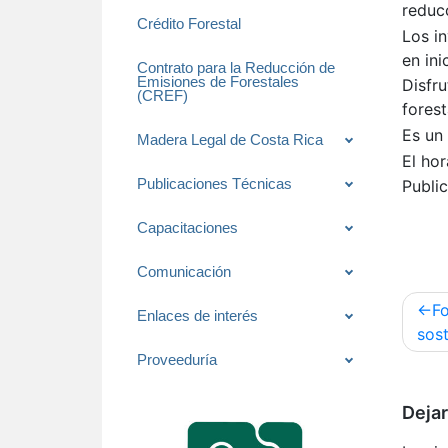
reduc
Crédito Forestal
Los i
en ini
Contrato para la Reducción de
Emisiones de Forestales
Disfru
(CREF)
forest
Es un 
Madera Legal de Costa Rica
El hor
Publi
Publicaciones Técnicas
Capacitaciones
Comunicación
Nav
Fo
Enlaces de interés
de
sost
ent
Proveeduría
Dejar