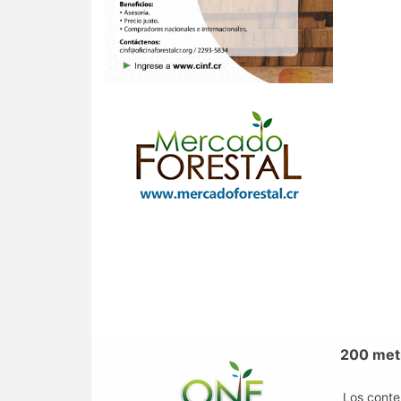
200 metr
Los conte