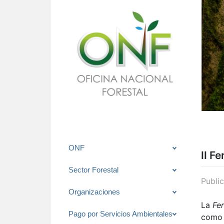
Saltar
ONF
II F
al
contenido
Sector Forestal
Publi
Organizaciones
La
Fer
Pago por Servicios Ambientales
como 