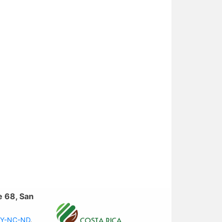
e 68, San
 BY-NC-ND
.