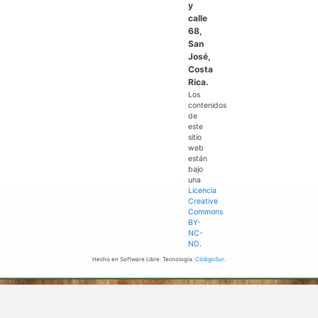
y
calle
68,
San
José,
Costa
Rica.
Los
contenidos
de
este
sitio
web
están
bajo
una
Licencia
Creative
Commons
BY-
NC-
ND
.
Hecho en Software Libre. Tecnología:
CódigoSur
.