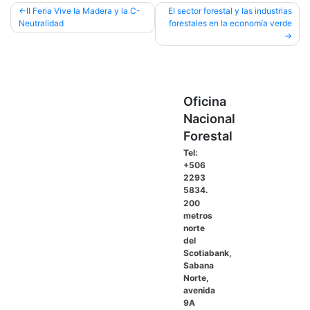
Navegación
II Feria Vive la Madera y la C-
El sector forestal y las industrias
Neutralidad
forestales en la economía verde
de
entradas
Oficina
Nacional
Forestal
Tel:
+506
2293
5834.
200
metros
norte
del
Scotiabank,
Sabana
Norte,
avenida
9A