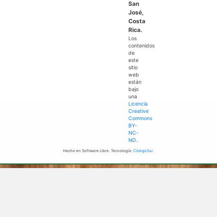
San
José,
Costa
Rica.
Los
contenidos
de
este
sitio
web
están
bajo
una
Licencia
Creative
Commons
BY-
NC-
ND
.
Hecho en Software Libre. Tecnología:
CódigoSur
.