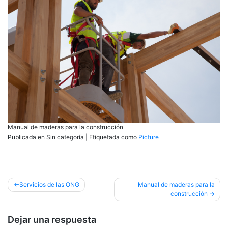
Manual de maderas para la construcción
Publicada en Sin categoría
|
Etiquetada como
Picture
Navegación
Servicios de las ONG
Manual de maderas para la
construcción
de
entradas
Dejar una respuesta