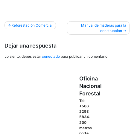
Navegación
Reforestación Comercial
Manual de maderas para la
construcción
de
entradas
Dejar una respuesta
Lo siento, debes estar
conectado
para publicar un comentario.
Oficina
Nacional
Forestal
Tel:
+506
2293
5834.
200
metros
norte