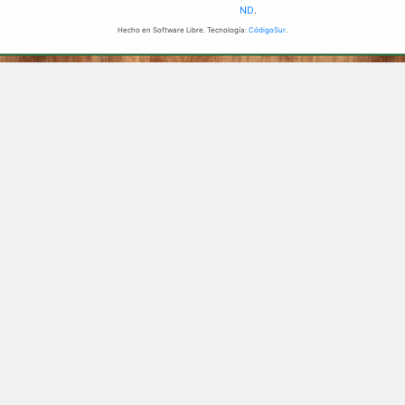
ND
.
Hecho en Software Libre. Tecnología:
CódigoSur
.