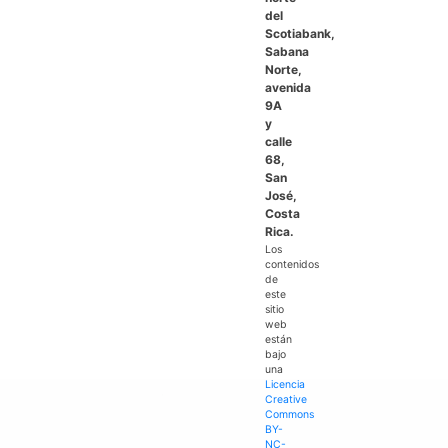
del
Scotiabank,
Sabana
Norte,
avenida
9A
y
calle
68,
San
José,
Costa
Rica.
Los
contenidos
de
este
sitio
web
están
bajo
una
Licencia
Creative
Commons
BY-
NC-