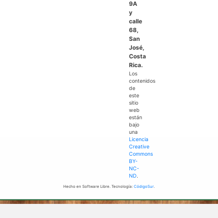
9A
y
calle
68,
San
José,
Costa
Rica.
Los
contenidos
de
este
sitio
web
están
bajo
una
Licencia
Creative
Commons
BY-
NC-
ND
.
Hecho en Software Libre. Tecnología:
CódigoSur
.