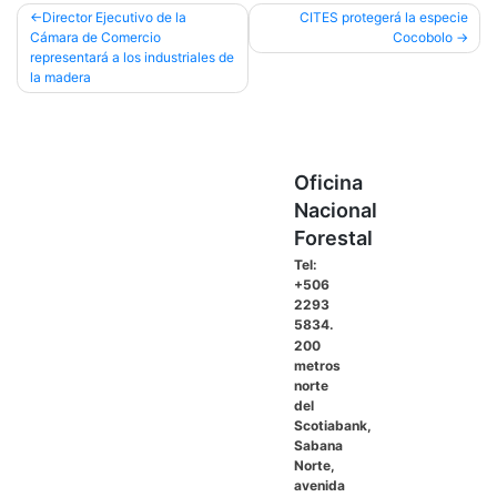
Navegación
Director Ejecutivo de la
CITES protegerá la especie
Cámara de Comercio
Cocobolo
de
representará a los industriales de
entradas
la madera
Oficina
Nacional
Forestal
Tel:
+506
2293
5834.
200
metros
norte
del
Scotiabank,
Sabana
Norte,
avenida