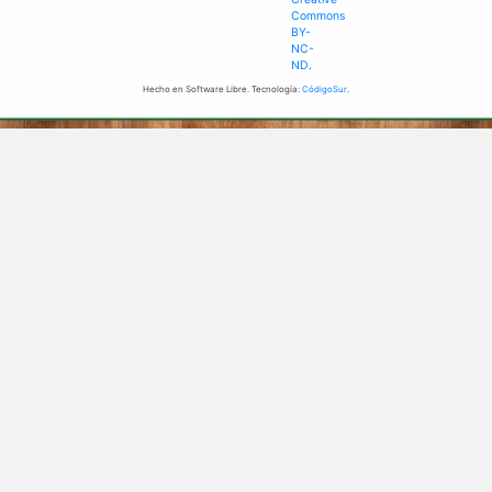
Commons
BY-
NC-
ND
.
Hecho en Software Libre. Tecnología:
CódigoSur
.