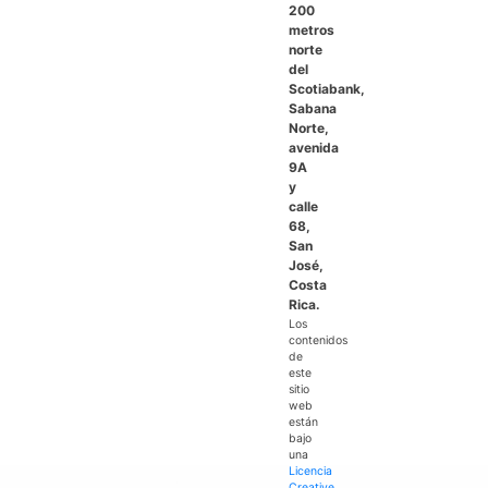
200
metros
norte
del
Scotiabank,
Sabana
Norte,
avenida
9A
y
calle
68,
San
José,
Costa
Rica.
Los
contenidos
de
este
sitio
web
están
bajo
una
Licencia
Creative