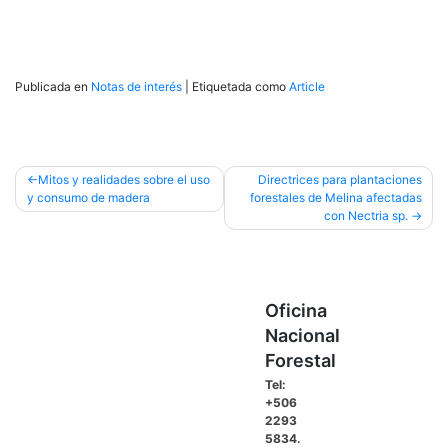
Publicada en
Notas de interés
|
Etiquetada como
Article
Navegación
Mitos y realidades sobre el uso
Directrices para plantaciones
y consumo de madera
forestales de Melina afectadas
de
con Nectria sp.
entradas
Oficina
Nacional
Forestal
Tel:
+506
2293
5834.