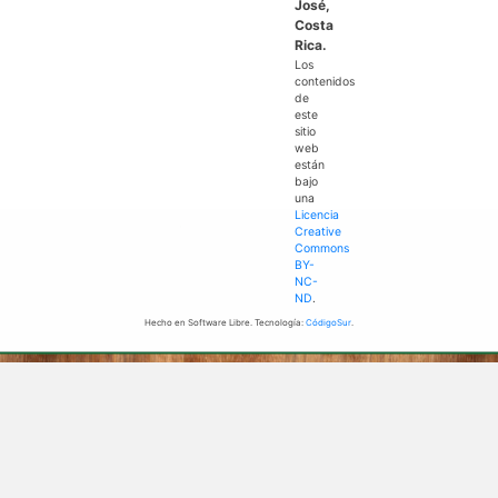
José,
Costa
Rica.
Los
contenidos
de
este
sitio
web
están
bajo
una
Licencia
Creative
Commons
BY-
NC-
ND
.
Hecho en Software Libre. Tecnología:
CódigoSur
.