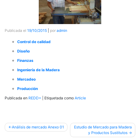
Publicada el
19/10/2015
|
por
admin
Control de calidad
Diseño
Finanzas
Ingeniería de la Madera
Mercadeo
Producción
Publicada en
REDD+
|
Etiquetada como
Article
Navegación
Análisis de mercado Anexo 01
Estudio de Mercado para Madera
y Productos Sustitutos
de