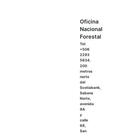
entradas
Oficina
Nacional
Forestal
Tel:
+506
2293
5834.
200
metros
norte
del
Scotiabank,
Sabana
Norte,
avenida
9A
y
calle
68,
San