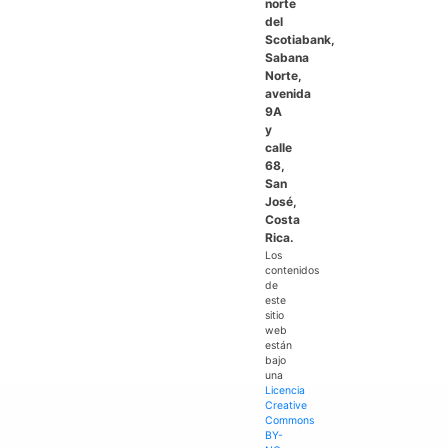
norte
del
Scotiabank,
Sabana
Norte,
avenida
9A
y
calle
68,
San
José,
Costa
Rica.
Los
contenidos
de
este
sitio
web
están
bajo
una
Licencia
Creative
Commons
BY-